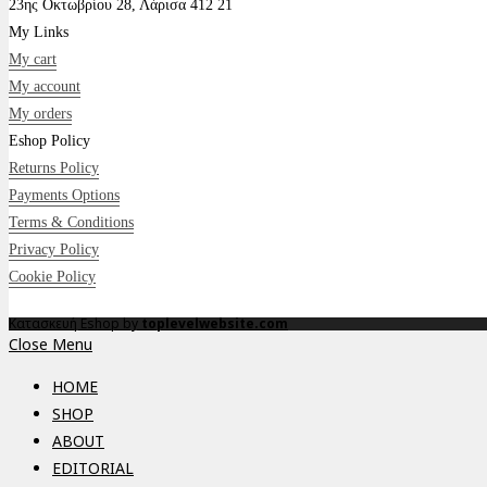
23ης Οκτωβρίου 28, Λάρισα 412 21
My Links
My cart
My account
My orders
Eshop Policy
Returns Policy
Payments Options
Terms & Conditions
Privacy Policy
Cookie Policy
Κατασκευή Eshop by
toplevelwebsite.com
Close Menu
HOME
SHOP
ABOUT
EDITORIAL