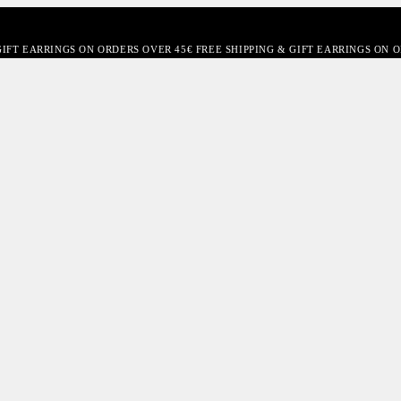
GIFT EARRINGS ON ORDERS OVER 45€ FREE SHIPPING & GIFT EARRINGS ON 