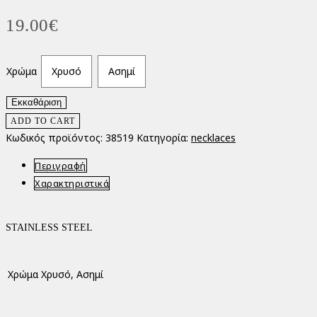
19.00
€
Χρώμα
Χρυσό
Ασημί
Εκκαθάριση
Heart
ADD TO CART
Necklace
Κωδικός προϊόντος:
38519
Κατηγορία:
necklaces
ποσότητα
Περιγραφή
Χαρακτηριστικά
STAINLESS STEEL
Χρώμα
Χρυσό, Ασημί