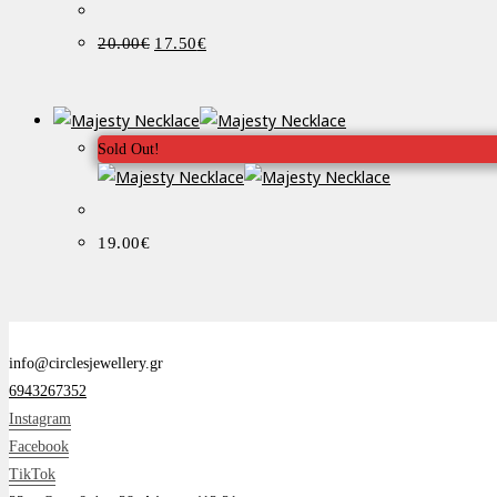
Original
Η
20.00
€
17.50
€
price
τρέχουσα
was:
τιμή
20.00€.
είναι:
17.50€.
Sold Out!
19.00
€
info@circlesjewellery.gr
6943267352
Instagram
Facebook
TikTok