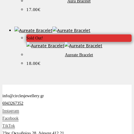
Aura Bracelet
17.00
€
Sold Out!
Aureate Bracelet
18.00
€
info@circlesjewellery.gr
6943267352
Instagram
Facebook
TikTok
23ης Οκτωβρίου 28, Λάρισα 412 21