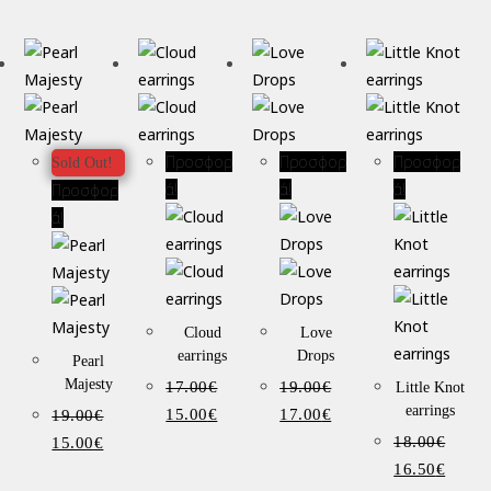
Προσφορ
Προσφορ
Προσφορ
Sold Out!
ά!
ά!
ά!
Προσφορ
ά!
Cloud
Love
earrings
Drops
Pearl
Majesty
17.00
€
19.00
€
Little Knot
earrings
15.00
€
17.00
€
19.00
€
18.00
€
15.00
€
16.50
€