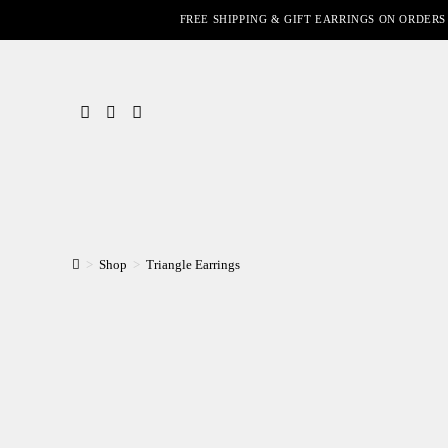
FREE SHIPPING & GIFT EARRINGS ON ORDERS
>
Shop
>
Triangle Earrings