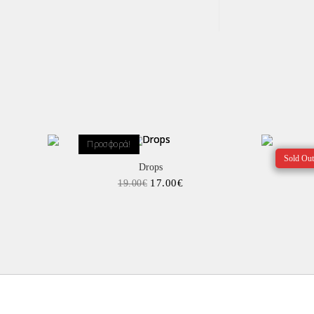
Προσφορά!
Sold Out
Drops
17.00
€
19.00
€