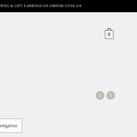
PPING & GIFT EARRINGS ON ORDERS OVER 45€
0
Ασημένιο