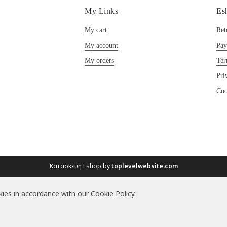
My Links
Es
My cart
Ret
My account
Pay
My orders
Ter
Pri
Coo
Κατασκευή Eshop by
toplevelwebsite.com
ies in accordance with our Cookie Policy.