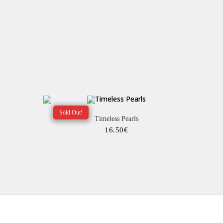
Sold Out!
Timeless Pearls
16.50
€