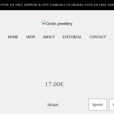
 OVER 45€ FREE SHIPPING & GIFT EARRINGS ON ORDERS OVER 45€ FREE SHI
HOME
SHOP
ABOUT
EDITORIAL
CONTACT
17.00
€
Χρώμα
Χρυσό