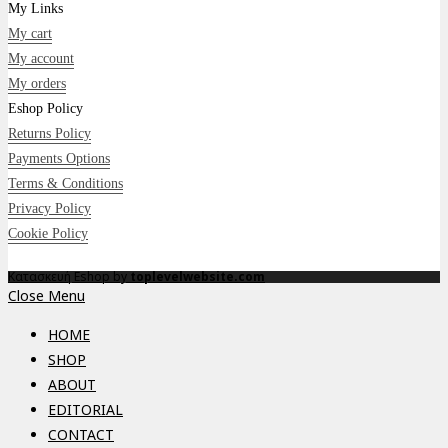
My Links
My cart
My account
My orders
Eshop Policy
Returns Policy
Payments Options
Terms & Conditions
Privacy Policy
Cookie Policy
Κατασκευή Eshop by
toplevelwebsite.com
Close Menu
HOME
SHOP
ABOUT
EDITORIAL
CONTACT