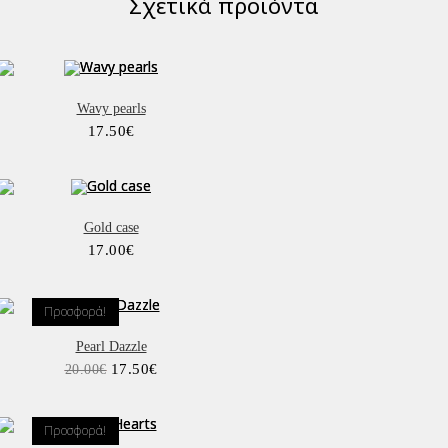
Σχετικά προϊόντα
Wavy pearls
17.50
€
Gold case
17.00
€
Προσφορά!
Pearl Dazzle
Original
Η
17.50
€
20.00
€
price
τρέχουσα
was:
τιμή
20.00€.
είναι:
17.50€.
Προσφορά!