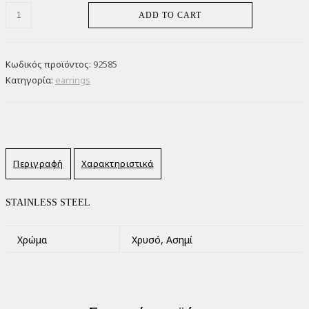
Brenda's
ADD TO CART
Earrings
ποσότητα
Κωδικός προϊόντος:
92585
Κατηγορία:
earrings
Περιγραφή
Χαρακτηριστικά
STAINLESS STEEL
Χρώμα
Χρυσό, Ασημί