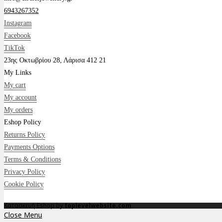
6943267352
Instagram
Facebook
TikTok
23ης Οκτωβρίου 28, Λάρισα 412 21
My Links
My cart
My account
My orders
Eshop Policy
Returns Policy
Payments Options
Terms & Conditions
Privacy Policy
Cookie Policy
Κατασκευή Eshop by
toplevelwebsite.com
Close Menu