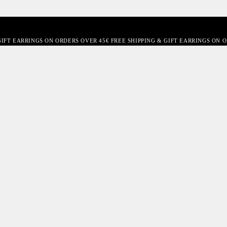
GIFT EARRINGS ON ORDERS OVER 45€ FREE SHIPPING & GIFT EARRINGS ON 