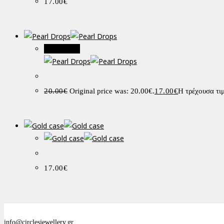
17.00
€
Προσφορά!
20.00
€
Original price was: 20.00€.
17.00
€
Η τρέχουσα τιμ
17.00
€
info@circlesjewellery.gr