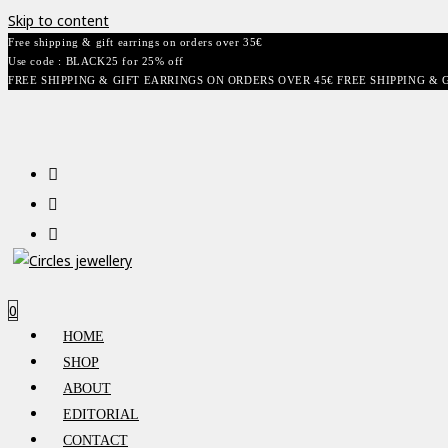
Skip to content
Free shipping & gift earrings on orders over 35€
Use code : BLACK25 for 25% off
FREE SHIPPING & GIFT EARRINGS ON ORDERS OVER 45€ FREE SHIPPING & 
0
HOME
SHOP
ABOUT
EDITORIAL
CONTACT