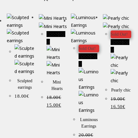
Προσφορ
Sold Out!
ά!
Προσφορ
Sold Out!
ά!
Προσφορ
ά!
Sculpted
Mini
earrings
Hearts
Pearly chic
18.00
€
18.00
€
19.00
€
15.00
€
16.50
€
Luminous
Earrings
20.00
€