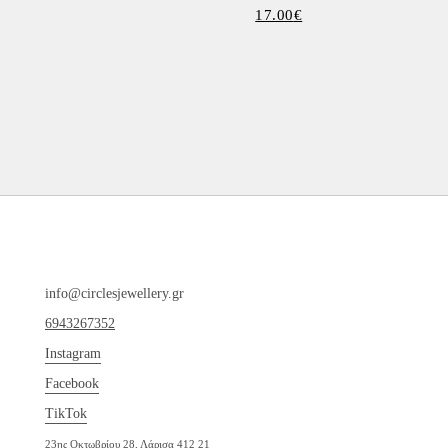
17.00
€
info@circlesjewellery.gr
6943267352
Instagram
Facebook
TikTok
23ης Οκτωβρίου 28, Λάρισα 412 21