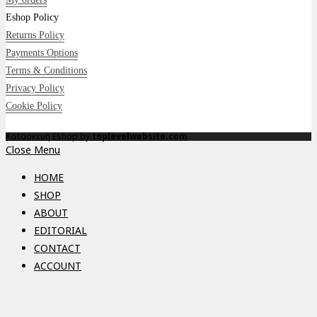
Eshop Policy
Returns Policy
Payments Options
Terms & Conditions
Privacy Policy
Cookie Policy
Κατασκευή Eshop by
toplevelwebsite.com
Close Menu
HOME
SHOP
ABOUT
EDITORIAL
CONTACT
ACCOUNT