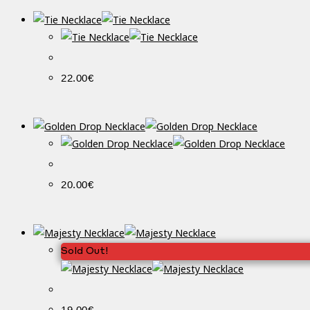
22.00
€
20.00
€
Sold Out!
19.00
€