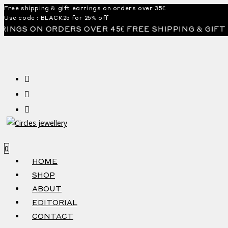
Skip
Free shipping & gift earrings on orders over 35€
Use code : BLACK25 for 25% off
to
ON ORDERS OVER 45€ FREE SHIPPING & GIFT EARRIN
content
0
HOME
SHOP
ABOUT
EDITORIAL
CONTACT