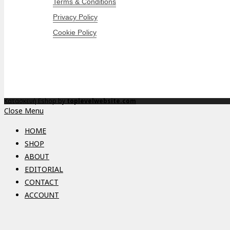
Terms & Conditions
Privacy Policy
Cookie Policy
Κατασκευή Eshop by
toplevelwebsite.com
Close Menu
HOME
SHOP
ABOUT
EDITORIAL
CONTACT
ACCOUNT