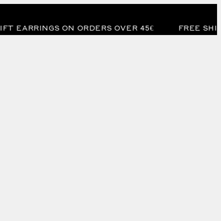
RRINGS ON ORDERS OVER 45€
FREE SHIPPING &