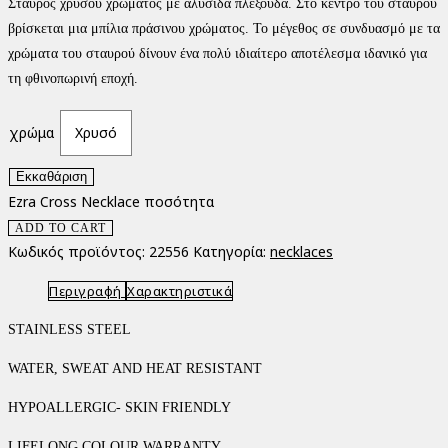
Σταυρός χρυσού χρώματος με αλυσίδα πλεξούδα. Στο κέντρο του σταυρού
βρίσκεται μια μπίλια πράσινου χρώματος. Το μέγεθος σε συνδυασμό με τα
χρώματα του σταυρού δίνουν ένα πολύ ιδιαίτερο αποτέλεσμα ιδανικό για
τη φθινοπωρινή εποχή.
χρώμα
Χρυσό
Εκκαθάριση
Ezra Cross Necklace ποσότητα
ADD TO CART
Κωδικός προϊόντος:
22556
Κατηγορία:
necklaces
Περιγραφή
Χαρακτηριστικά
STAINLESS STEEL
WATER, SWEAT AND HEAT RESISTANT
HYPOALLERGIC- SKIN FRIENDLY
LIFELONG COLOUR WARRANTY