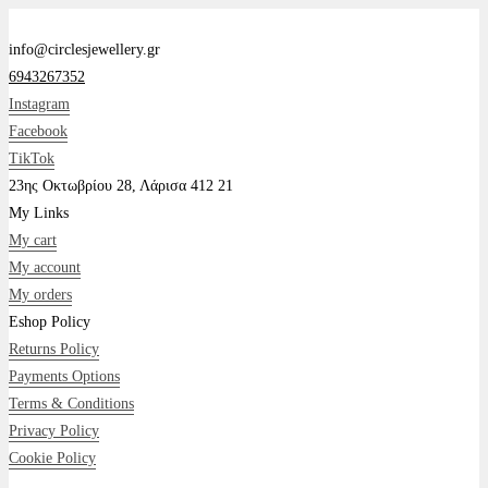
info@circlesjewellery.gr
6943267352
Instagram
Facebook
TikTok
23ης Οκτωβρίου 28, Λάρισα 412 21
My Links
My cart
My account
My orders
Eshop Policy
Returns Policy
Payments Options
Terms & Conditions
Privacy Policy
Cookie Policy