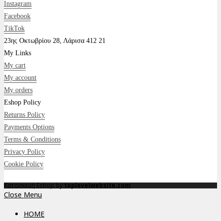
Instagram
Facebook
TikTok
23ης Οκτωβρίου 28, Λάρισα 412 21
My Links
My cart
My account
My orders
Eshop Policy
Returns Policy
Payments Options
Terms & Conditions
Privacy Policy
Cookie Policy
Κατασκευή Eshop by
toplevelwebsite.com
Close Menu
HOME