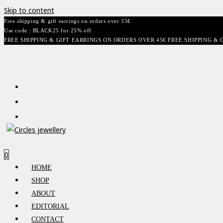
Skip to content
Free shipping & gift earrings on orders over 35€
Use code : BLACK25 for 25% off
FREE SHIPPING & GIFT EARRINGS ON ORDERS OVER 45€ FREE SHIPPING & 
0
HOME
SHOP
ABOUT
EDITORIAL
CONTACT