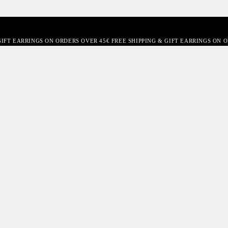
GIFT EARRINGS ON ORDERS OVER 45€ FREE SHIPPING & GIFT EARRINGS ON 