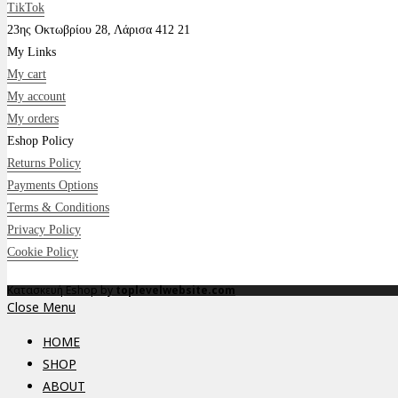
TikTok
23ης Οκτωβρίου 28, Λάρισα 412 21
My Links
My cart
My account
My orders
Eshop Policy
Returns Policy
Payments Options
Terms & Conditions
Privacy Policy
Cookie Policy
Κατασκευή Eshop by
toplevelwebsite.com
Close Menu
HOME
SHOP
ABOUT