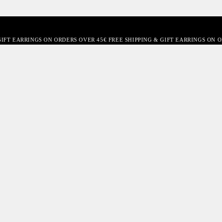
GIFT EARRINGS ON ORDERS OVER 45€ FREE SHIPPING & GIFT EARRINGS ON 