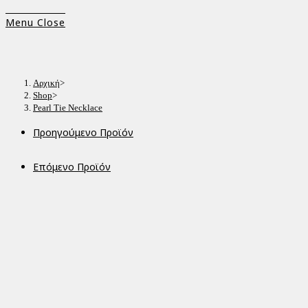
Menu
Close
Αρχική
>
Shop
>
Pearl Tie Necklace
Προηγούμενο Προϊόν
Επόμενο Προϊόν