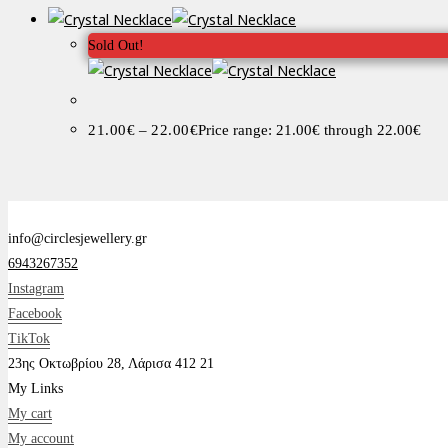
Sold Out!
21.00
€
–
22.00
€
Price range: 21.00€ through 22.00€
info@circlesjewellery.gr
6943267352
Instagram
Facebook
TikTok
23ης Οκτωβρίου 28, Λάρισα 412 21
My Links
My cart
My account