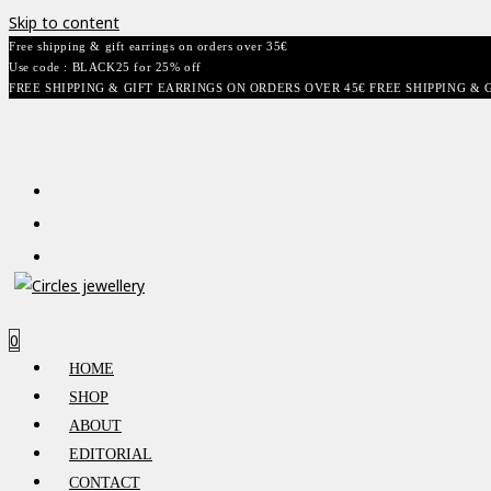
Skip to content
Free shipping & gift earrings on orders over 35€
Use code : BLACK25 for 25% off
FREE SHIPPING & GIFT EARRINGS ON ORDERS OVER 45€ FREE SHIPPING & 
0
HOME
SHOP
ABOUT
EDITORIAL
CONTACT