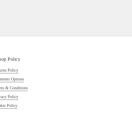
hop Policy
urns Policy
ments Options
ms & Conditions
vacy Policy
kie Policy