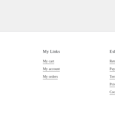
My Links
Es
My cart
Ret
My account
Pay
My orders
Ter
Pri
Coo