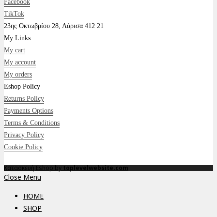
Facebook
TikTok
23ης Οκτωβρίου 28, Λάρισα 412 21
My Links
My cart
My account
My orders
Eshop Policy
Returns Policy
Payments Options
Terms & Conditions
Privacy Policy
Cookie Policy
Κατασκευή Eshop by
toplevelwebsite.com
Close Menu
HOME
SHOP