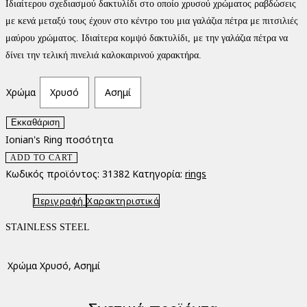
Ιδιαίτερου σχεδιασμού δακτυλίδι στο οποίο χρυσού χρώματος ραβδώσεις
με κενά μεταξύ τους έχουν στο κέντρο του μια γαλάζια πέτρα με πιτσιλιές
μαύρου χρώματος. Ιδιαίτερα κομψό δακτυλίδι, με την γαλάζια πέτρα να
δίνει την τελική πινελιά καλοκαιρινού χαρακτήρα.
Χρώμα
Χρυσό
Ασημί
Εκκαθάριση
Ionian's Ring ποσότητα
ADD TO CART
Κωδικός προϊόντος:
31382
Κατηγορία:
rings
Περιγραφή
Χαρακτηριστικά
STAINLESS STEEL
Χρώμα
Χρυσό, Ασημί