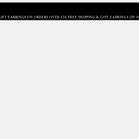
GIFT EARRINGS ON ORDERS OVER 45€ FREE SHIPPING & GIFT EARRINGS ON 