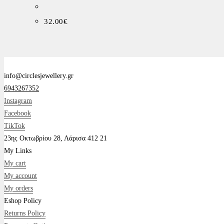
32.00
€
info@circlesjewellery.gr
6943267352
Instagram
Facebook
TikTok
23ης Οκτωβρίου 28, Λάρισα 412 21
My Links
My cart
My account
My orders
Eshop Policy
Returns Policy