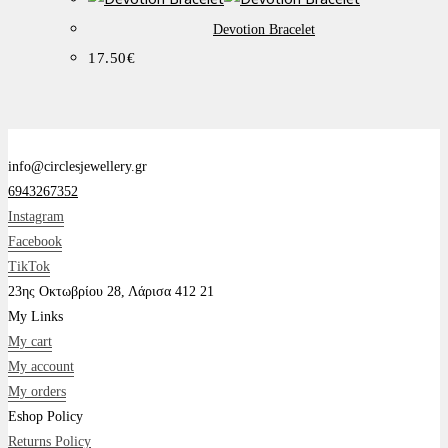
Devotion Bracelet
17.50
€
info@circlesjewellery.gr
6943267352
Instagram
Facebook
TikTok
23ης Οκτωβρίου 28, Λάρισα 412 21
My Links
My cart
My account
My orders
Eshop Policy
Returns Policy