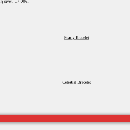
ή είναι: 17.00€.
Pearly Bracelet
Celestial Bracelet