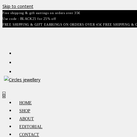
Skip to content
Free shipping & gift earrings on orders over 35€
Use code : BLACK25 for 25% off
FREE SHIPPING & GIFT EARRINGS ON ORDERS OVER 45€ FREE SHIPPING & 
0
HOME
SHOP
ABOUT
EDITORIAL
CONTACT