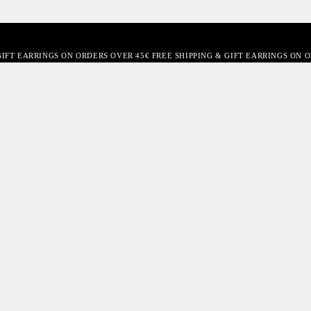
GIFT EARRINGS ON ORDERS OVER 45€ FREE SHIPPING & GIFT EARRINGS ON 