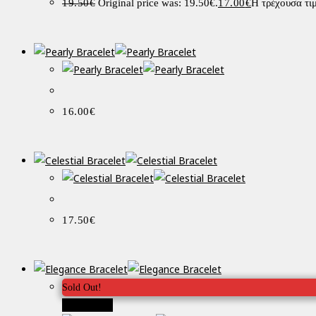
19.50
€
Original price was: 19.50€.
17.00
€
Η τρέχουσα τιμ
16.00
€
17.50
€
Sold Out!
Προσφορά!