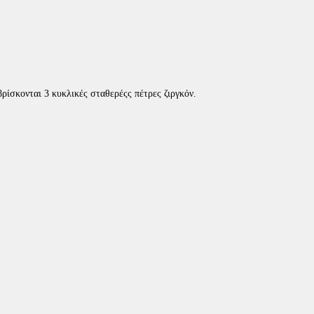
ρίσκονται 3 κυκλικές σταθερέςς πέτρες ζιργκόν.