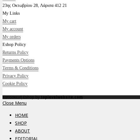
23ης Οκτωβρίου 28, Λάρισα 412 21
My Links
My cart
My account
My orders
Eshop Policy
Returns Policy
Payments Options
Terms & Conditions
Privacy Policy
Cookie Policy
Κατασκευή Eshop by
toplevelwebsite.com
Close Menu
HOME
SHOP
ABOUT
EDITORIAL