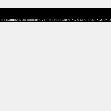
GIFT EARRINGS ON ORDERS OVER 45€ FREE SHIPPING & GIFT EARRINGS ON 