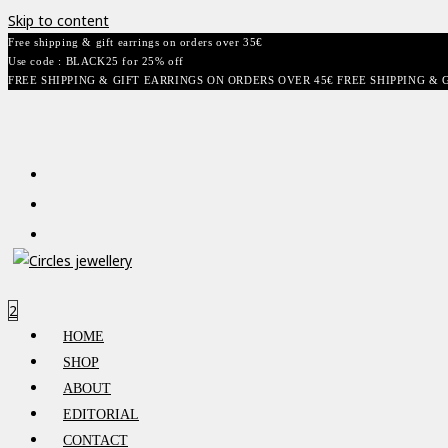
Skip to content
Free shipping & gift earrings on orders over 35€
Use code : BLACK25 for 25% off
FREE SHIPPING & GIFT EARRINGS ON ORDERS OVER 45€ FREE SHIPPING & 
2
HOME
SHOP
ABOUT
EDITORIAL
CONTACT