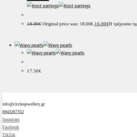
18.00
€
Original price was: 18.00€.
16.00
€
Η τρέχουσα τιμ
17.50
€
info@circlesjewellery.gr
6943267352
Instagram
Facebook
TikTok