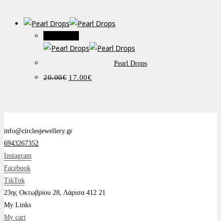
was:
τιμή
20.00€.
είναι:
17.00€.
Προσφορά!
Pearl Drops
Original
Η
20.00
€
17.00
€
price
τρέχουσα
was:
τιμή
20.00€.
είναι:
17.00€.
info@circlesjewellery.gr
6943267352
Instagram
Facebook
TikTok
23ης Οκτωβρίου 28, Λάρισα 412 21
My Links
My cart