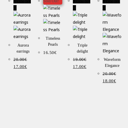
Προσφορ
Προσφορ
Προσφορ
Sold Out!
ά!
ά!
ά!
Timeless
Pearls
Aurora
Triple
earrings
delight
16.50
€
20.00
€
19.00
€
Waveform
Elegance
17.00
€
17.00
€
20.00
€
18.00
€