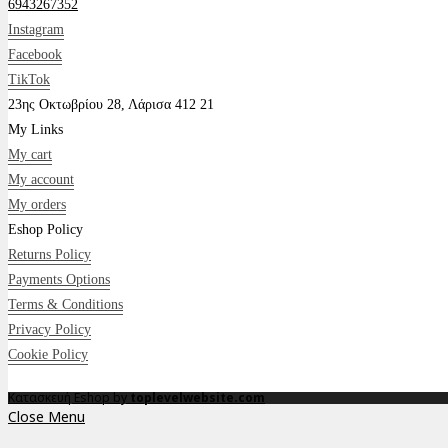
6943267352
Instagram
Facebook
TikTok
23ης Οκτωβρίου 28, Λάρισα 412 21
My Links
My cart
My account
My orders
Eshop Policy
Returns Policy
Payments Options
Terms & Conditions
Privacy Policy
Cookie Policy
Κατασκευή Eshop by
toplevelwebsite.com
Close Menu