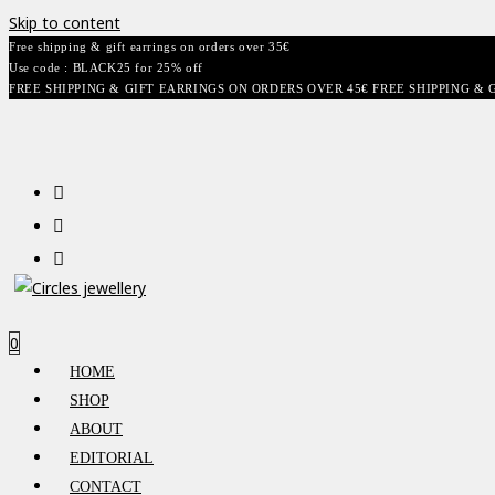
Skip to content
Free shipping & gift earrings on orders over 35€
Use code : BLACK25 for 25% off
FREE SHIPPING & GIFT EARRINGS ON ORDERS OVER 45€ FREE SHIPPING & 
0
HOME
SHOP
ABOUT
EDITORIAL
CONTACT