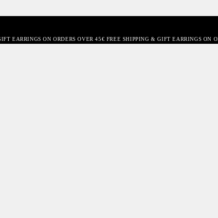
GIFT EARRINGS ON ORDERS OVER 45€ FREE SHIPPING & GIFT EARRINGS ON 