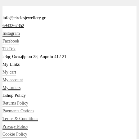
info@circlesjewellery.gr
6943267352
Instagram
Facebook
TikTok
23ης Οκτωβρίου 28, Λάρισα 412 21
My Links
My cart
My account
My orders
Eshop Policy
Returns Policy
Payments Options
Terms & Conditions
Privacy Policy
Cookie Policy