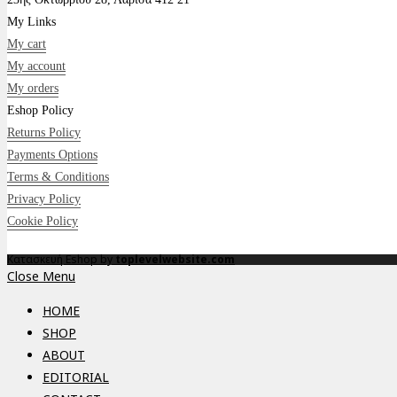
My Links
My cart
My account
My orders
Eshop Policy
Returns Policy
Payments Options
Terms & Conditions
Privacy Policy
Cookie Policy
Κατασκευή Eshop by
toplevelwebsite.com
Close Menu
HOME
SHOP
ABOUT
EDITORIAL