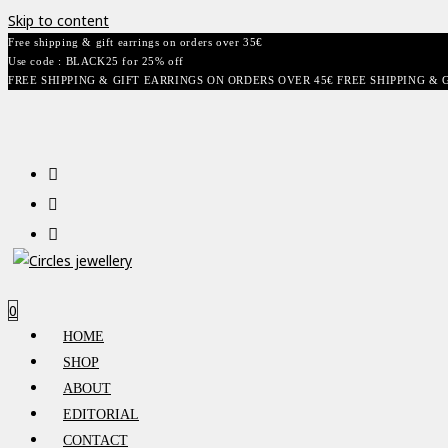
Skip to content
Free shipping & gift earrings on orders over 35€
Use code : BLACK25 for 25% off
FREE SHIPPING & GIFT EARRINGS ON ORDERS OVER 45€ FREE SHIPPING & 
0
HOME
SHOP
ABOUT
EDITORIAL
CONTACT