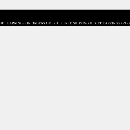
GIFT EARRINGS ON ORDERS OVER 45€ FREE SHIPPING & GIFT EARRINGS ON 