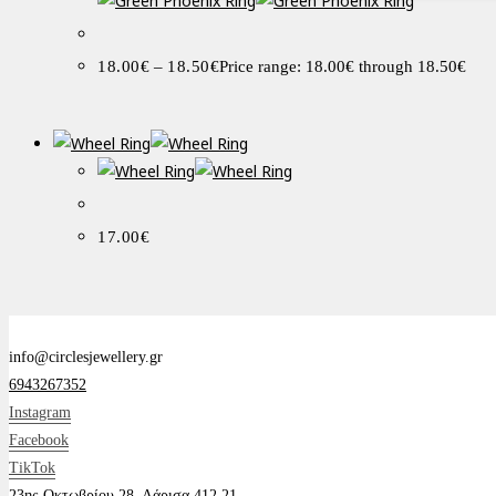
18.00
€
–
18.50
€
Price range: 18.00€ through 18.50€
17.00
€
info@circlesjewellery.gr
6943267352
Instagram
Facebook
TikTok
23ης Οκτωβρίου 28, Λάρισα 412 21