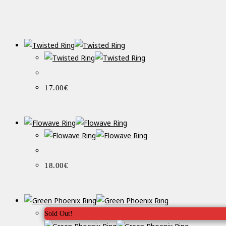
17.00
€
18.00
€
Sold Out!